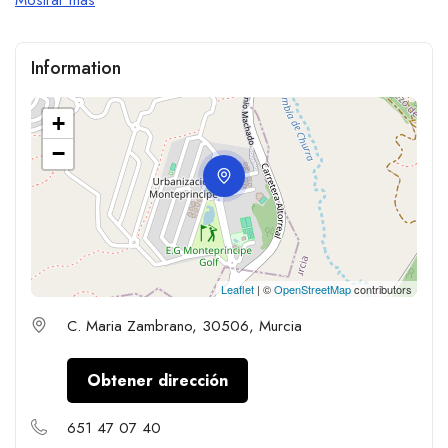
Information
+
−
Leaflet
| ©
OpenStreetMap
contributors
C. Maria Zambrano, 30506, Murcia
Obtener dirección
651 47 07 40