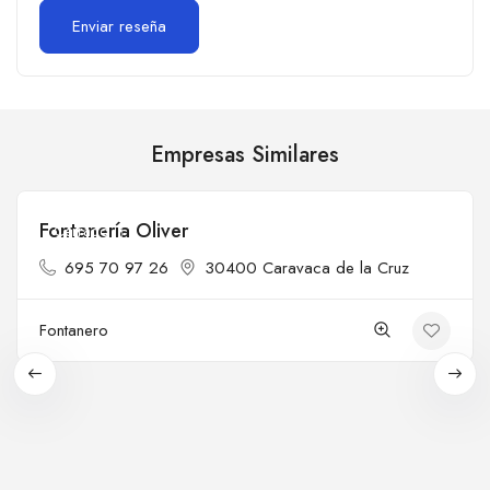
Empresas Similares
Fontanería Oliver
Cerrado
695 70 97 26
30400 Caravaca de la Cruz
Fontanero