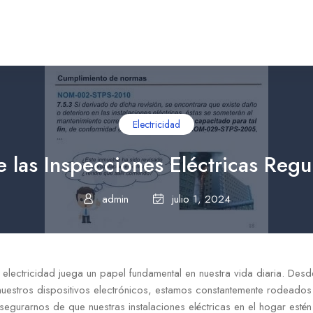
Electricidad
e las Inspecciones Eléctricas Regu
admin
julio 1, 2024
a electricidad juega un papel fundamental en nuestra vida diaria. Des
uestros dispositivos electrónicos, estamos constantemente rodeados d
asegurarnos de que nuestras instalaciones eléctricas en el hogar esté