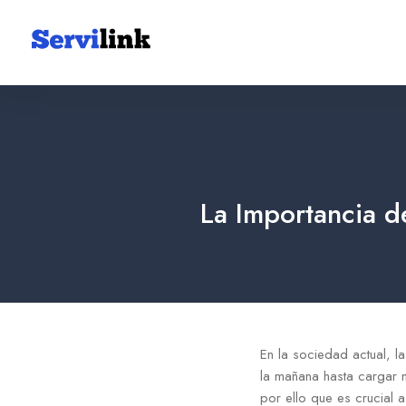
La Importancia d
En la sociedad actual, l
la mañana hasta cargar n
por ello que es crucial 