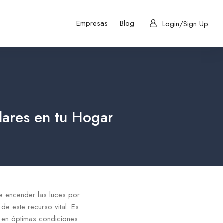
Empresas
Blog
Login/Sign Up
lares en tu Hogar
de encender las luces por
e este recurso vital. Es
n en óptimas condiciones.