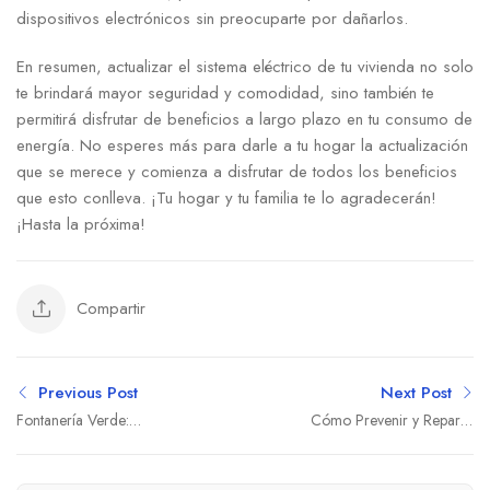
dispositivos electrónicos sin ​preocuparte por dañarlos.
En⁤ resumen, actualizar‌ el sistema ⁤eléctrico ‌de tu vivienda no solo
⁣te brindará mayor⁢ seguridad y comodidad, sino también ⁣te
permitirá⁣ disfrutar ‌de beneficios ‌a largo plazo en tu consumo de
energía. No esperes más para darle⁣ a tu hogar la actualización
que se merece ‍y comienza a disfrutar de todos los beneficios
que esto conlleva. ¡Tu hogar⁣ y tu⁣ familia te lo agradecerán!‍
¡Hasta la próxima!
Compartir
Previous Post
Next Post
Fontanería Verde:
Cómo Prevenir y Reparar
Innovación para tu Hogar
Fugas de Agua en Casa