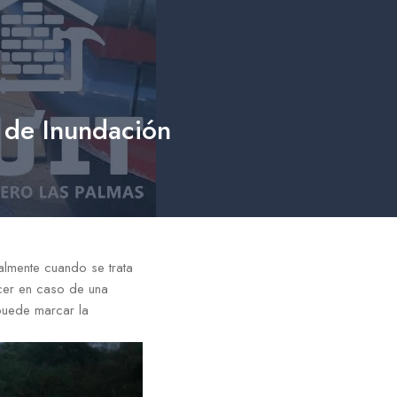
 de Inundación
lmente cuando se trata
cer en caso de una
puede marcar la