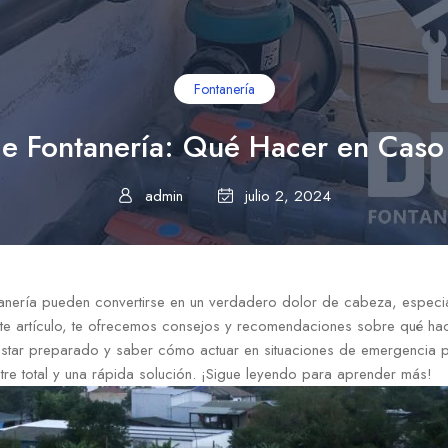
Fontanería
e Fontanería: Qué Hacer en Caso
admin
julio 2, 2024
anería pueden convertirse en un verdadero dolor de cabeza, especia
ste artículo, te ofrecemos consejos y recomendaciones sobre qué ha
 Estar preparado y saber cómo actuar en situaciones de emergencia 
stre total y una rápida solución. ¡Sigue leyendo para aprender más!