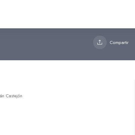
ón
Compartir
dán Castejón