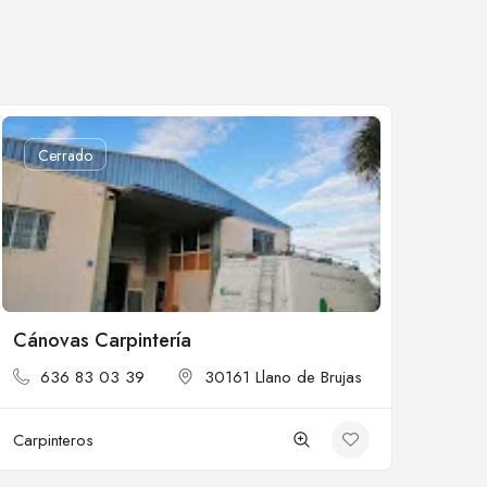
Cerrado
Cánovas Carpintería
636 83 03 39
30161 Llano de Brujas
Carpinteros