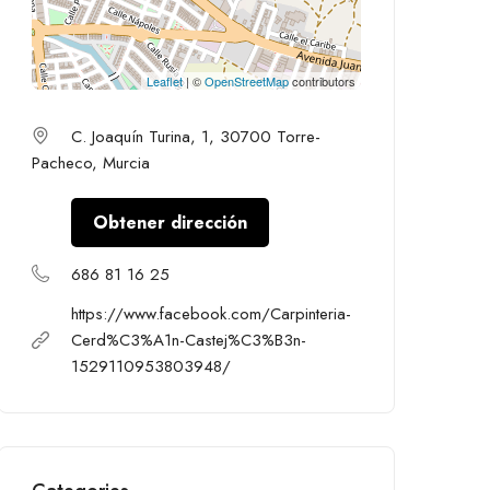
Leaflet
| ©
OpenStreetMap
contributors
C. Joaquín Turina, 1, 30700 Torre-
Pacheco, Murcia
Obtener dirección
686 81 16 25
https://www.facebook.com/Carpinteria-
Cerd%C3%A1n-Castej%C3%B3n-
1529110953803948/