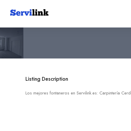
Carpintería Cerdán Castej
686 81 16 25
30700 Torre-Pacheco
Listing Description
Los mejores fontaneros en Servilink.es: Carpintería Cer