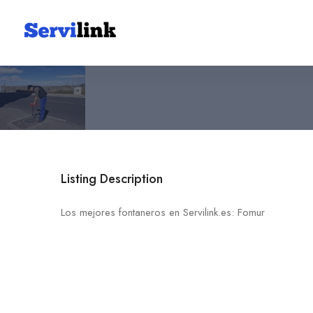
Fomur
628 94 28 33
30157 Algezares
Listing Description
Los mejores fontaneros en Servilink.es: Fomur