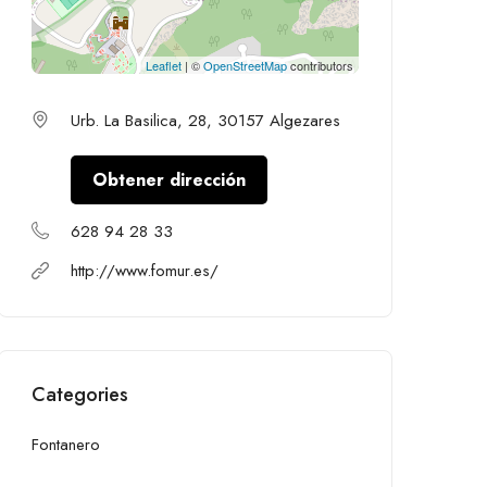
Leaflet
| ©
OpenStreetMap
contributors
Urb. La Basilica, 28, 30157 Algezares
Obtener dirección
628 94 28 33
http://www.fomur.es/
Categories
Fontanero