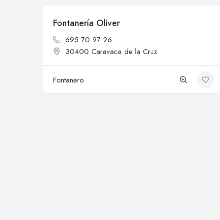
Fontanería Oliver
Cerrado
695 70 97 26
30400 Caravaca de la Cruz
Fontanero