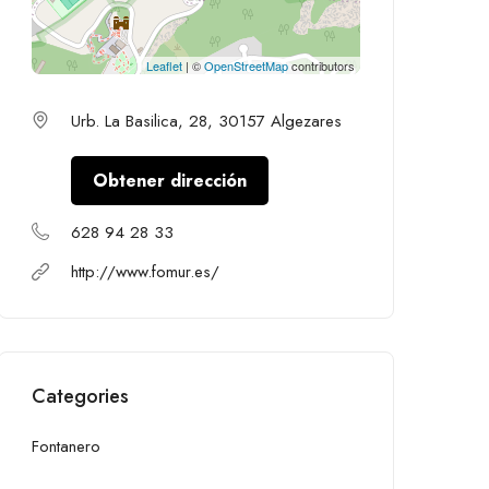
Leaflet
| ©
OpenStreetMap
contributors
Urb. La Basilica, 28, 30157 Algezares
Obtener dirección
628 94 28 33
http://www.fomur.es/
Categories
Fontanero