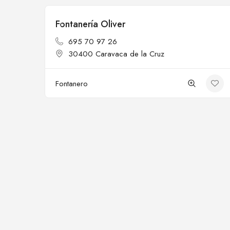
Fontanería Oliver
Cerrado
695 70 97 26
30400 Caravaca de la Cruz
Fontanero