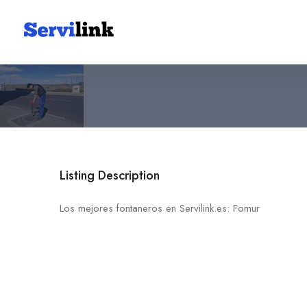
Fomur
628 94 28 33
30157 Algezares
Listing Description
Los mejores fontaneros en Servilink.es: Fomur