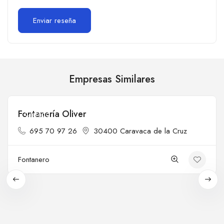
Empresas Similares
Fontanería Oliver
Cerrado
695 70 97 26
30400 Caravaca de la Cruz
Fontanero