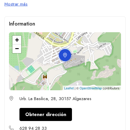
Mostrar más
Information
+
−
Leaflet
| ©
OpenStreetMap
contributors
Urb. La Basilica, 28, 30157 Algezares
Obtener dirección
628 94 28 33